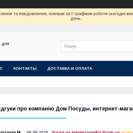
ення та повідомлення, оскільки за її графіком роботи сьогодні в
день.
а для
АС
КОНТАКТЫ
ДОСТАВКА И ОПЛАТА
ідгуки про компанію Дом Посуды, интернет-мага
ікторія М.
06.08.2026
Угода на маркетплейсі Prom.ua