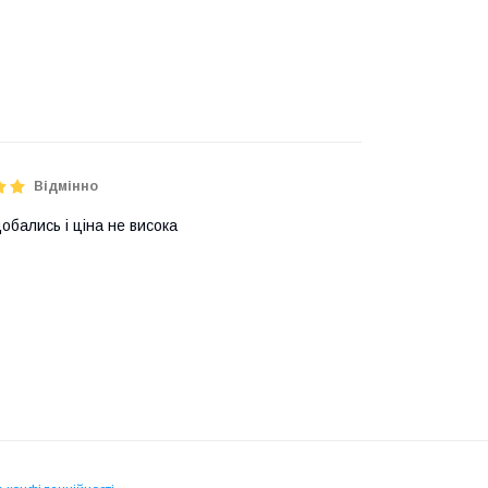
Відмінно
добались і ціна не висока