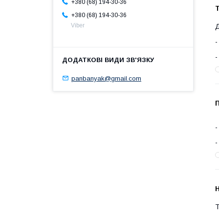
+380 (68) 194-30-36
Т
+380 (68) 194-30-36
Viber
Д
panbanyak@gmail.com
П
Н
Т