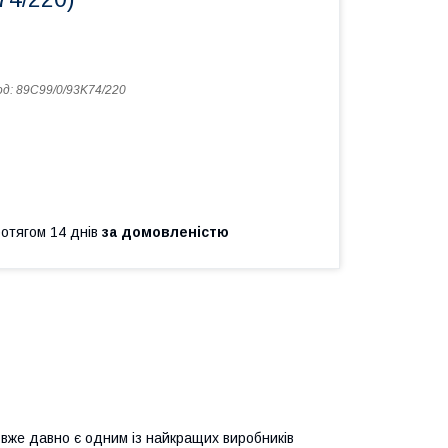
од:
89C99/0/93K74/220
ротягом 14 днів
за домовленістю
 вже давно є одним із найкращих виробників