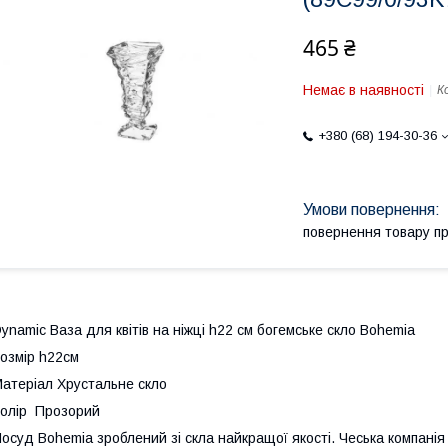
465 ₴
Немає в наявності
К
+380 (68) 194-30-36
повернення товару п
ynamic Ваза для квітів на ніжці h22 см богемське скло Bohemia
озмір h22см
атеріал Хрустальне скло
олір Прозорий
осуд Bohemia зроблений зі скла найкращої якості. Чеська компанія