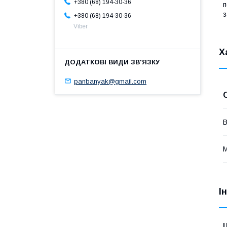
+380 (68) 194-30-36
п
з
+380 (68) 194-30-36
Viber
Х
panbanyak@gmail.com
В
М
І
Ц