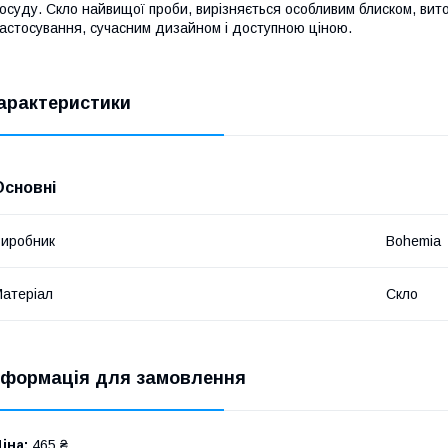
осуду. Скло найвищої проби, вирізняється особливим блиском, вит
астосування, сучасним дизайном і доступною ціною.
арактеристики
Основні
иробник
Bohemia
атеріал
Скло
нформація для замовлення
іна:
465 ₴