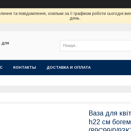
ення та повідомлення, оскільки за її графіком роботи сьогодні в
день.
а для
АС
КОНТАКТЫ
ДОСТАВКА И ОПЛАТА
Ваза для кві
h22 см богем
(89C99/0/93K