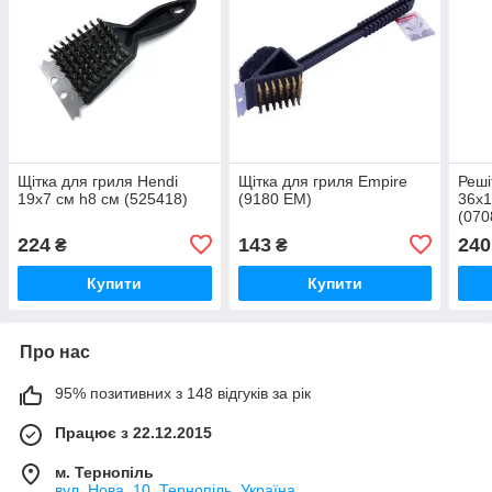
Щітка для гриля Hendi
Щітка для гриля Empire
Реші
19х7 см h8 см (525418)
(9180 EM)
36х1
(070
224
143
240
₴
₴
Купити
Купити
Про нас
95% позитивних з 148 відгуків за рік
Працює з 22.12.2015
м. Тернопіль
вул. Нова, 10, Тернопіль, Україна