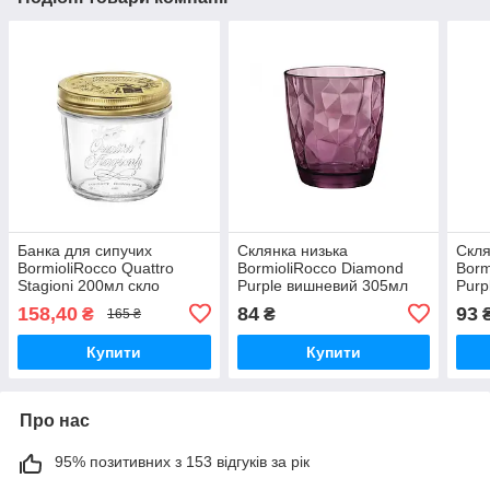
Банка для сипучих
Склянка низька
Скля
BormioliRocco Quattro
BormioliRocco Diamond
Borm
Stagioni 200мл скло
Purple вишневий 305мл
Purp
(354757MDE121990 BR)
скло (350230 BR)
(302
158,40
84
93
₴
₴
165 ₴
Купити
Купити
Про нас
95% позитивних з 153 відгуків за рік