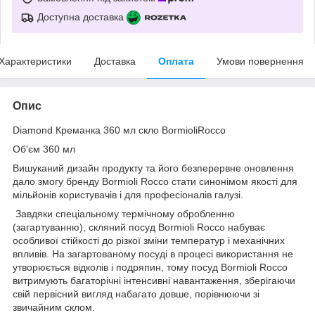
Доступна доставка
Характеристики
Доставка
Оплата
Умови повернення
Опис
Diamond Креманка 360 мл скло BormioliRocco
Об'єм 360 мл
Вишуканий дизайн продукту та його безперервне оновлення
дало змогу бренду Bormioli Rocco стати синонімом якості для
мільйонів користувачів і для професіоналів галузі.
Завдяки спеціальному термічному обробленню
(загартуванню), скляний посуд Bormioli Rocco набуває
особливої стійкості до різкої зміни температур і механічних
впливів. На загартованому посуді в процесі використання не
утворюється відколів і подряпин, тому посуд Bormioli Rocco
витримують багаторічні інтенсивні навантаження, зберігаючи
свій первісний вигляд набагато довше, порівнюючи зі
звичайним склом.