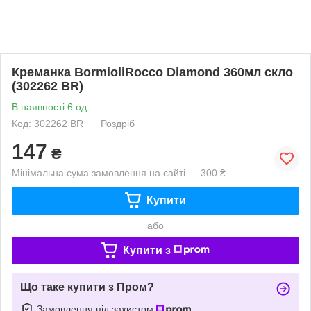
Креманка BormioliRocco Diamond 360мл скло
(302262 BR)
В наявності 6 од.
Код: 302262 BR
Роздріб
147
₴
Мінімальна сума замовлення на сайті — 300 ₴
Купити
або
Купити з
Що таке купити з Пром?
Замовлення під захистом