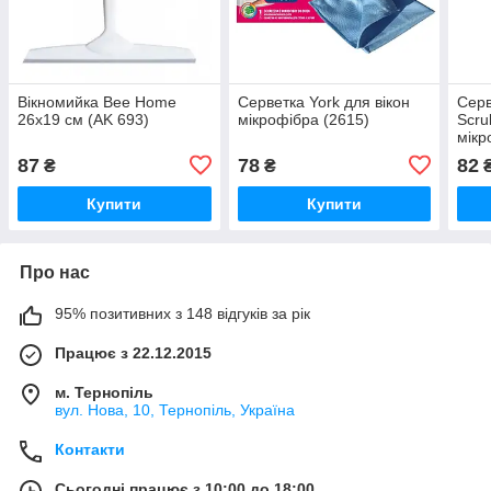
Вікномийка Bee Home
Серветка York для вікон
Серв
26х19 см (AK 693)
мікрофібра (2615)
Scru
мікр
87
78
82
₴
₴
Купити
Купити
Про нас
95% позитивних з 148 відгуків за рік
Працює з 22.12.2015
м. Тернопіль
вул. Нова, 10, Тернопіль, Україна
Контакти
Сьогодні працює з 10:00 до 18:00