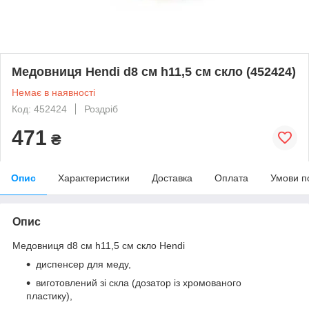
Медовниця Hendi d8 см h11,5 см скло (452424)
Немає в наявності
Код: 452424
Роздріб
471
₴
Опис
Характеристики
Доставка
Оплата
Умови п
Опис
Медовниця d8 см h11,5 см скло Hendi
диспенсер для меду,
виготовлений зі скла (дозатор із хромованого
пластику),