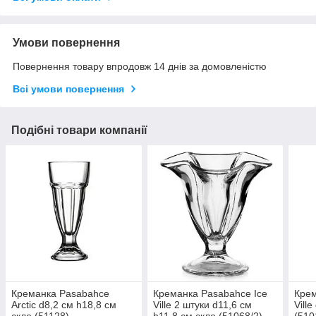
Умови повернення
Повернення товару впродовж 14 днів за домовленістю
Всі умови повернення
Подібні товари компанії
Креманка Pasabahce
Креманка Pasabahce Ice
Крем
Arctic d8,2 см h18,8 см
Ville 2 штуки d11,6 см
Vill
скло (51128)
h11,8 см скло (51068/2)
(510