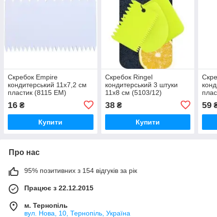
Скребок Empire
Скребок Ringel
Скре
кондитерський 11х7,2 см
кондитерський 3 штуки
конд
пластик (8115 EM)
11х8 см (5103/12)
плас
16
38
59
₴
₴
Купити
Купити
Про нас
95% позитивних з 154 відгуків за рік
Працює з 22.12.2015
м. Тернопіль
вул. Нова, 10, Тернопіль, Україна