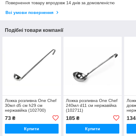
Повернення товару впродовж 14 днів за домовленістю
Всі умови повернення
Подібні товари компанії
Ложка розливна One Chef
Ложка розливна One Chef
Ложк
30мл d5 см h29 см
240мл d11 см нержавійка
довж
нержавійка (102700)
(102711)
нерж
(240
73
185
134
₴
₴
Купити
Купити