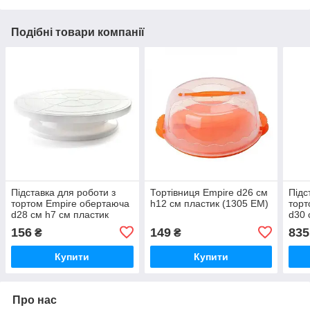
Подібні товари компанії
Підставка для роботи з
Тортівниця Empire d26 см
Підс
тортом Empire обертаюча
h12 см пластик (1305 EM)
торт
d28 см h7 см пластик
d30 
(2159 EM)
(898
156
149
835
₴
₴
Купити
Купити
Про нас