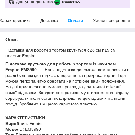
Доступна доставка
Характеристики
Доставка
Оплата
Умови повернення
Опис
Підставка для роботи з тортом крутиться d28 см h15 см
пластик Empire
Підставка крутною для роботи з тортом із нахилом
Empire EM8990
― Наша підставка допоможе вам втілювати в
реалі будь-які ідеї під час створення та прикраса тортів. Торт
можна легко та чітко обертати на потрібне вами положення.
На дні пристосована гумова прокладка для точної фіксації
самої підставки. Завдяки декоративному стилю можна відразу
сервірувати після останніх штрихів, не докладаючи на інший
посуд. Зроблено з міцного харчового пластику.
ХАРАКТЕРИСТИКИ
Виробник:
Empire
Модель:
EM8990
Тип:
Підставка крутиться для роботи з тортом із нахилом