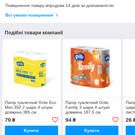
Повернення товару впродовж 14 днів за домовленістю
Всі умови повернення
Подібні товари компанії
Папір туалетний Grite Eco
Папір туалетний Grite
Папі
Mini 350 2 шари 4 штуки
Family 3 шари 4 штуки
шари
довжина 385 см
довжина 187,5 см
лист
(346657/3TECGP3204_2016
(482119/12101)
(998
79
94
26
₴
₴
)
Купити
Купити