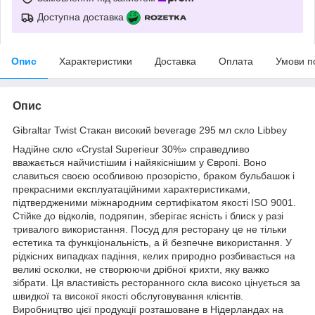
Доступна доставка
Опис
Характеристики
Доставка
Оплата
Умови п
Опис
Gibraltar Twist Стакан високий beverage 295 мл скло Libbey
Надійне скло «Crystal Superieur 30%» справедливо
вважається найчистішим і найякіснішим у Європі. Воно
славиться своєю особливою прозорістю, браком бульбашок і
прекрасними експлуатаційними характеристиками,
підтвердженими міжнародним сертифікатом якості ISO 9001.
Стійке до відколів, подряпин, зберігає ясність і блиск у разі
тривалого використання. Посуд для ресторану це не тільки
естетика та функціональність, а й безпечне використання. У
рідкісних випадках падіння, келих природно розбивається на
великі осколки, не створюючи дрібної крихти, яку важко
зібрати. Ця властивість ресторанного скла високо цінується за
швидкої та високої якості обслуговування клієнтів.
Виробництво цієї продукції розташоване в Нідерландах на