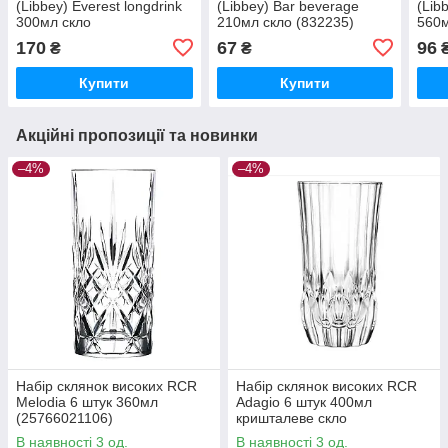
(Libbey) Everest longdrink
(Libbey) Bar beverage
(Lib
300мл скло
210мл скло (832235)
560м
(822298/914320/5764)
скло
170
67
96
₴
₴
Купити
Купити
Акційні пропозиції та новинки
–4%
–4%
Набір склянок високих RCR
Набір склянок високих RCR
Melodia 6 штук 360мл
Adagio 6 штук 400мл
(25766021106)
кришталеве скло
(25934020406)
В наявності 3 од.
В наявності 3 од.