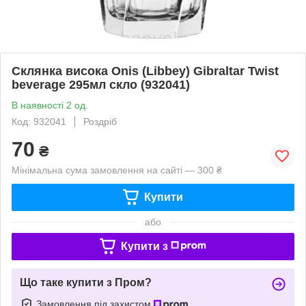
Склянка висока Onis (Libbey) Gibraltar Twist
beverage 295мл скло (932041)
В наявності 2 од.
Код: 932041
Роздріб
70
₴
Мінімальна сума замовлення на сайті — 300 ₴
Купити
або
Купити з
Що таке купити з Пром?
Замовлення під захистом