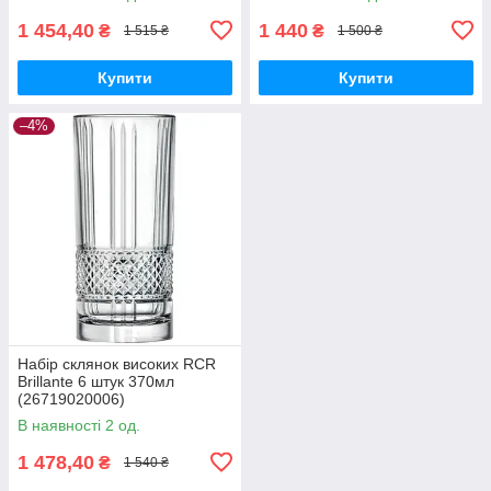
1 454,40
1 440
₴
₴
1 515 ₴
1 500 ₴
Купити
Купити
–4%
Набір склянок високих RCR
Brillante 6 штук 370мл
(26719020006)
В наявності 2 од.
1 478,40
₴
1 540 ₴