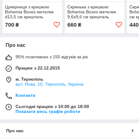
Цукерниця з кришкою
Скринька з кришкою
Скри
Bohemia Boxes метелик
Bohemia Boxes метелик
Bohe
d13,5 см кришталь
9,6х9,6 см кришталь
см к
(56310/65400/135)
(57901/65400/096)
(547
700
660
440
₴
₴
Про нас
95% позитивних з 155 відгуків за рік
Працює з 22.12.2015
м. Тернопіль
вул. Нова, 10, Тернопіль, Україна
Контакти
Сьогодні працює з 10:00 до 18:00
Показати весь графік роботи
Про нас