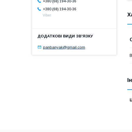
+380 (68) 194-30-36
+380 (68) 194-30-36
Х
Viber
panbanyak@gmail.com
В
І
Ц