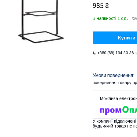
985 ₴
В наявності 1 од.
Ко
Купити
+380 (68) 194-30-36
повернення товару п
У компанії підключені
будь-який товар не п