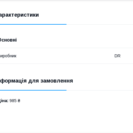
арактеристики
Основні
иробник
DR
нформація для замовлення
іна:
985 ₴