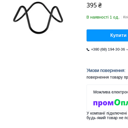
395 ₴
В наявності 1 од.
Ко
Купити
+380 (68) 194-30-36
повернення товару п
У компанії підключені
будь-який товар не п