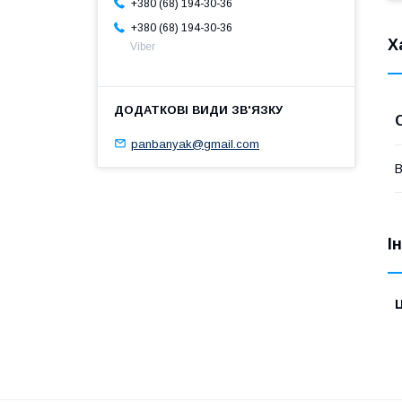
+380 (68) 194-30-36
+380 (68) 194-30-36
Х
Viber
panbanyak@gmail.com
В
І
Ц