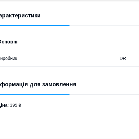
арактеристики
Основні
иробник
DR
нформація для замовлення
іна:
395 ₴