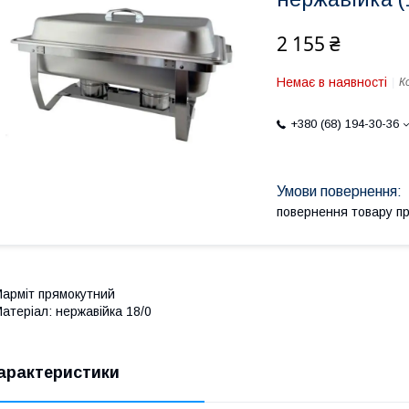
2 155 ₴
Немає в наявності
К
+380 (68) 194-30-36
повернення товару п
арміт прямокутний
атеріал: нержавійка 18/0
арактеристики