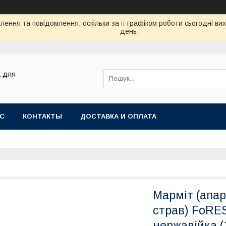
ення та повідомлення, оскільки за її графіком роботи сьогодні в
день.
а для
АС
КОНТАКТЫ
ДОСТАВКА И ОПЛАТА
Марміт (апар
страв) FoRES
нержавійка (