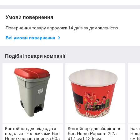
Умови повернення
Повернення товару впродовж 14 днів за домовленістю
Всі умови повернення
Подібні товари компанії
Контейнер для відходів з
Контейнер для зберігання
Бак 
педалью і колесиками Bee
Bee Home Popcorn 2,2л
Home
Home червона кришка 60л
d17 см h13,5 см
см h