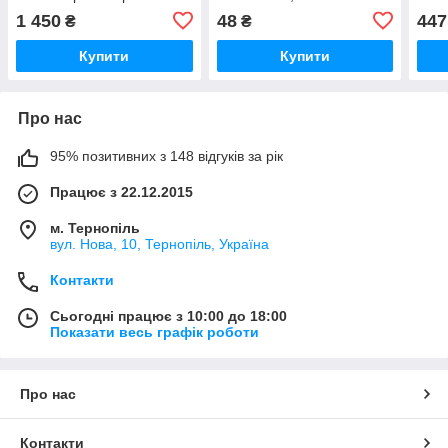
d52 см h68 см
поліпропілен (AK 577)
(AK 
1 450
48
447
₴
₴
поліпропілен (AK 734
Червона)
Купити
Купити
Про нас
95% позитивних з 148 відгуків за рік
Працює з 22.12.2015
м. Тернопіль
вул. Нова, 10, Тернопіль, Україна
Контакти
Сьогодні працює з 10:00 до 18:00
Показати весь графік роботи
Про нас
Контакти