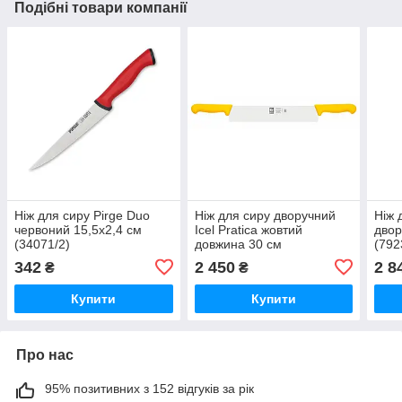
Подібні товари компанії
Ніж для сиру Pirge Duo
Ніж для сиру дворучний
Ніж 
червоний 15,5х2,4 см
Icel Pratica жовтий
двор
(34071/2)
довжина 30 см
(792
(24300,9501000,300)
342
2 450
2 8
₴
₴
Купити
Купити
Про нас
95% позитивних з 152 відгуків за рік