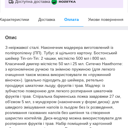
Доступна доставка
Характеристики
Доставка
Оплата
Умови повернення
Опис
З неіржавкої сталі. Наконечник мадерера виготовлений із
поліпропілену (ПП). Тубус зі щільного картону. Бостонський
шейкер Tin-on-Tin: 2 чашки, місткістю 500 мл і 800 мл.
Класичний джигер місткістю 50 мл і 25 мл. Ситечко Hawthorne:
з ергономічною ручкою та знімною пружиною (для легкого
очищення також можна використовувати як «пружинний
віночок»). Ідеально підходить до шейкера, ретельно
проціджує шматочки льоду, фруктів і трав. Мадлер: із
зубчастою поверхнею для легкого розтирання шматочків
фруктів і трав. Спіральна барменська ложка завдовжки 27 см,
об'ємом 5 мл, з мундсером (наконечник у формі диска): для
швидкого змішування напоїв із льодом без їх розведення,
розливання газованих напоїв без шипіння та створення
шаристих коктейлів. Диск-модлер можна використовувати для
розтирання фруктів і трав. Набір поміщений у картонний