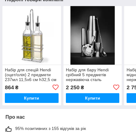
Набір для спецій Hendi
Набір для бару Hendi
Набі
(оцет/олія) 2 предмети
срібний 5 предметів
мідн
237мл 11,5х6 см h32,5 см
нержавіюча сталь
нерж
(460245)
(596616)
(596
864
2 250
2 7
₴
₴
Купити
Купити
Про нас
95% позитивних з 155 відгуків за рік