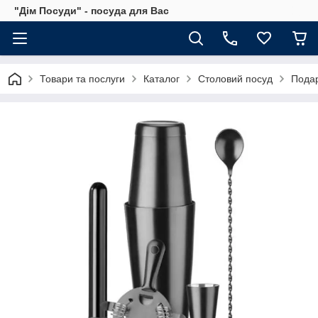
"Дім Посуди" - посуда для Вас
Товари та послуги
Каталог
Столовий посуд
Подар