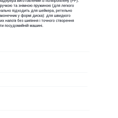
мадерера виготовлений із поліпропілену (PP).
ю ручкою та знімною пружиною (для легкого
деально підходить для шейкера, ретельно
наконечник у формі диска): для швидкого
их напоїв без шипіння і точного створення
ти посудомийній машині.