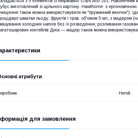
кладається з 5 елементів із неіржавкої сталі AISI 201. Наконечник 
убус виготовлений зі щільного картону. Hawthorne: з ергономічно
чищення також можна використовувати як "пружинний віночок"). І
роціджує шматки льоду, фруктів і трав. об'ємом 5 мл, з мадером (
мішування холодних напоїв без їх розведення, розливання газован
агатошарових коктейлів Диск — мадер також можна використовува
арактеристики
Основні атрибути
иробник
Hendi
нформація для замовлення