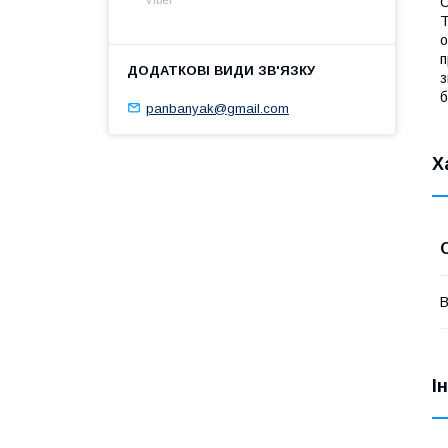
С
Т
о
п
з
б
panbanyak@gmail.com
Х
В
І