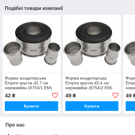
Подібні товари компанії
Форма кондитерська
Форма кондитерська
Форм
Empire кругла d2,7 см
Empire кругла d3,4 см
Empi
нержавійка (8754/1 EM)
нержавійка (8754/2 EM)
нерж
42
49
49
₴
₴
Купити
Купити
Про нас