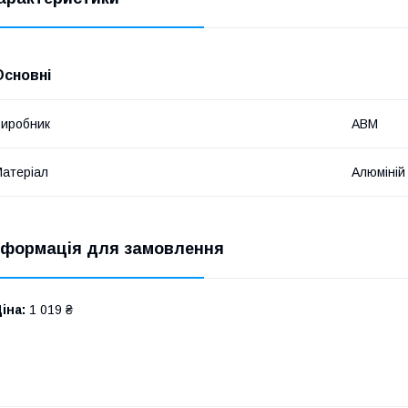
Основні
иробник
ABM
атеріал
Алюміній
нформація для замовлення
іна:
1 019 ₴