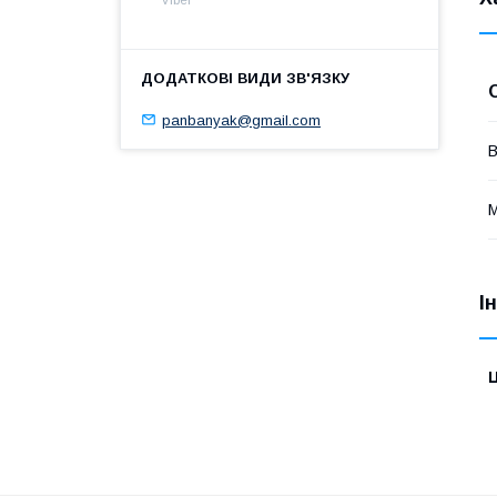
panbanyak@gmail.com
В
М
І
Ц