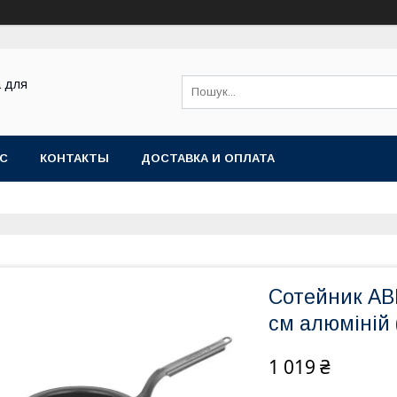
а для
АС
КОНТАКТЫ
ДОСТАВКА И ОПЛАТА
Сотейник ABM
см алюміній
1 019 ₴