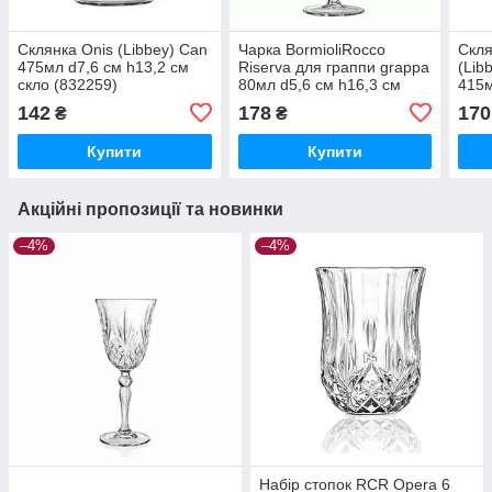
Склянка Onis (Libbey) Can
Чарка BormioliRocco
Скля
475мл d7,6 см h13,2 см
Riserva для граппи grappa
(Lib
скло (832259)
80мл d5,6 см h16,3 см
415м
скло (166181 BR)
скло
142
178
170
₴
₴
Купити
Купити
Акційні пропозиції та новинки
–4%
–4%
Набір стопок RCR Opera 6