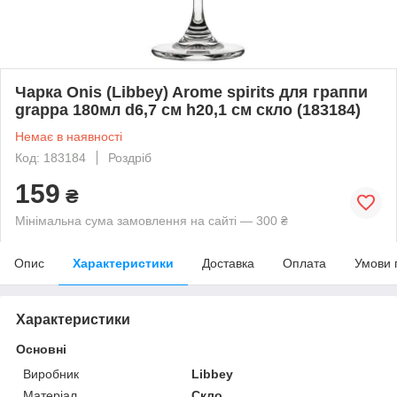
Чарка Onis (Libbey) Arome spirits для граппи
grappa 180мл d6,7 см h20,1 см скло (183184)
Немає в наявності
Код: 183184
Роздріб
159
₴
Мінімальна сума замовлення на сайті — 300 ₴
Опис
Характеристики
Доставка
Оплата
Умови 
Характеристики
Основні
Виробник
Libbey
Матеріал
Скло