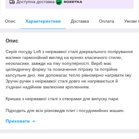
Доступна доставка
Опис
Характеристики
Доставка
Оплата
Умови 
Опис
Серія посуду Loft з неіржавкої сталі дзеркального полірування
матиме гармонійний вигляд на кухнях класичного стилю,
неокласики, завжди на піку популярності. Виріб має
циліндричну форму та позначення літражу та потрійне
капсульне дно, яке допомагає тепло рівномірно нагрівати їжу.
Зручні ручки з неіржавкої сталі довго не нагріваються й
з'єднані надійним заклеєним кріпленням.
Кришка з неіржавкої сталі з отворами для випуску пари.
Підходить для всіх різновидів плит і посудомийних машин.
Приховати