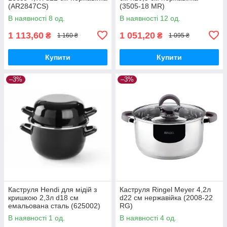
(AR2847CS)
(3505-18 MR)
В наявності 8 од.
В наявності 12 од.
1 113,60
1 051,20
₴
₴
1 160 ₴
1 095 ₴
Купити
Купити
–3%
–3%
Каструля Hendi для мідій з
Каструля Ringel Meyer 4,2л
кришкою 2,3л d18 см
d22 см нержавійка (2008-22
емальована сталь (625002)
RG)
В наявності 1 од.
В наявності 4 од.