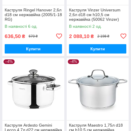
Каструля Ringel Hanover 2,6л
Каструля Vinzer Universum
d18 см нержавійка (2005/1-18
2,6л d18 см h10,5 см
RG)
нержавійка (50062 Vinzer)
В наявності 6 од.
В наявності 2 од.
636,50
2 088,10
₴
₴
670 ₴
2 198 ₴
Купити
Купити
–4%
–4%
Каструля Ardesto Gemini
Каструля Maestro 1,75л d18
Lecco 4,7л d22 см нержавійка
см h10,5 см нержавійка