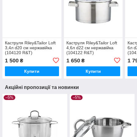
Каструля Riley&Tailor Loft
Каструля Riley&Tailor Loft
Каст
3,4л d20 см нержавійка
4,6л d22 см нержавійка
6л d
(104120 R&T)
(104122 R&T)
(104
1 500
1 650
1 7
₴
₴
Купити
Купити
Акційні пропозиції та новинки
–5%
–5%