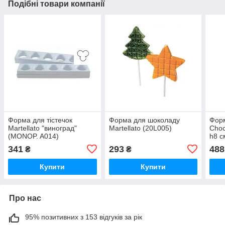
Подібні товари компанії
Форма для тістечок
Форма для шоколаду
Фор
Martellato "виноград"
Martellato (20L005)
Choc
(MONOP. A014)
h8 с
341
293
488
₴
₴
Купити
Купити
Про нас
95% позитивних з 153 відгуків за рік