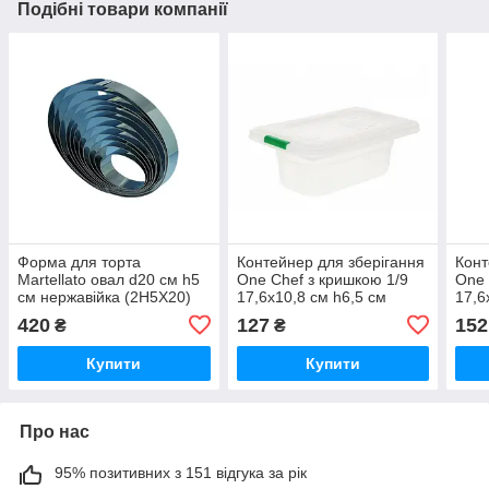
Подібні товари компанії
Форма для торта
Контейнер для зберігання
Конт
Martellato овал d20 см h5
One Chef з кришкою 1/9
One 
см нержавійка (2H5X20)
17,6х10,8 см h6,5 см
17,6
поліпропілен (404044)
полі
420
127
152
₴
₴
Купити
Купити
Про нас
95% позитивних з 151 відгука за рік