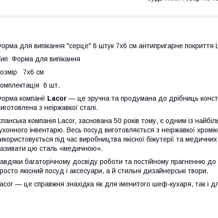
орма для випікання "серце" 6 штук 7х6 см антипригарне покриття 
ип Форма для випікання
озмір 7х6 см
омплектація 6 шт.
орма компанії
Lacor
— це зручна та продумана до дрібниць констру
иготовлена з неіржавкої сталі.
спанська компанія Lacor, заснована 50 років тому, є одним із найбі
ухонного інвентарю. Весь посуд виготовляється з неіржавкої хромік
икористовується під час виробництва якісної біжутерії та медичних
азивати цю сталь «медичною».
авдяки багаторічному досвіду роботи та постійному прагненню до
росто якісний посуд і аксесуари, а й стильні дизайнерські твори.
acor — це справжня знахідка як для іменитого шеф-кухаря, так і д