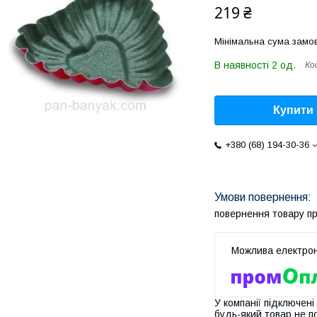
219 ₴
Мінімальна сума замов
В наявності 2 од.
Ко
Купити
+380 (68) 194-30-36
повернення товару п
У компанії підключені
будь-який товар не п