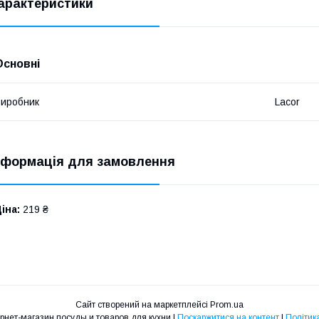
арактеристики
Основні
иробник
Lacor
нформація для замовлення
іна:
219 ₴
Сайт створений на маркетплейсі
Prom.ua
Дом Посуды, интернет-магазин посуды и товаров для кухни |
Поскаржитися на контент
|
Політик