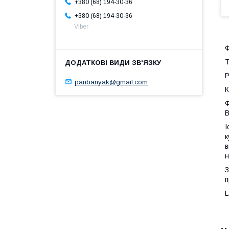
+380 (68) 194-30-36
+380 (68) 194-30-36
Viber
Ф
Т
Р
panbanyak@gmail.com
К
Ф
В
І
к
в
н
З
п
L