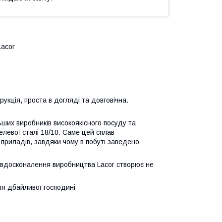
Lacor
кція, проста в догляді та довговічна.
льших виробників високоякісного посуду та
елевої сталі 18/10. Саме цей сплав
 приладів, завдяки чому в побуті заведено
 вдосконалення виробництва Lacor створює не
ля дбайливої господині