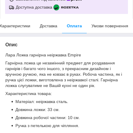
Доступна доставка
Характеристики
Доставка
Оплата
Умови повернення
Опис
Лара Ложка гарнірна неіржавка Empire
Гарнірна ложка це незамінний предмет для роздавання
гарнірів і багато чого іншого, з прекрасним дизайном і
зручною ручкою, яка не ковзає в руках. Робоча частина, як і
ручка цієї ложки, виготовлена з неіржавкої сталі. Гарнірна
ложка слугуватиме не Вашій кухні не один рік.
Характеристика товара:
Матеріал: неіржавка сталь.
Довжина ложки: 33 см.
Довжина робочої частини: 10 см.
Ручка з петелькою для чіпляння.