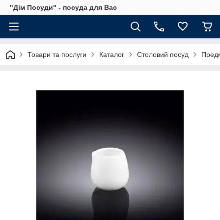
"Дім Посуди" - посуда для Вас
Товари та послуги
Каталог
Столовий посуд
Предм