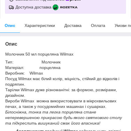
Доступна доставка
Опис
Характеристики
Доставка
Оплата
Умови п
Опис
Молочник 50 мл порцеляна Wilmax
Тип: Молочник
Матеріал: порцеляна
Виробник: Wilmax
Посуд Wilmax має білий колір, міцність, стійкий до відколів і
подряпин.
Тарілки Wilmax дуже різноманітні: за формою, розмірами,
дизайном.
Вироби Wilmax можна використовувати в мікрохвильових
печах, а також у посудомийних машинах і сушарках.
Білосніжна, тонка та легка порцеляна стане
неперевершеною прикрасою будь-якого святкового столу
та підкреслить вишуканий смак його власника!
Асортимент
продукції
Wilmax
задовольнить всілякі