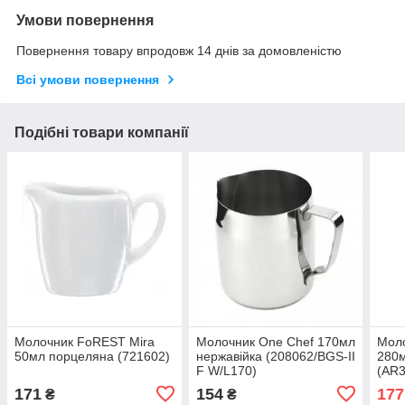
Умови повернення
Повернення товару впродовж 14 днів за домовленістю
Всі умови повернення
Подібні товари компанії
Молочник FoREST Mira
Молочник One Chef 170мл
Моло
50мл порцеляна (721602)
нержавійка (208062/BGS-II
280
F W/L170)
(AR
171
154
177
₴
₴