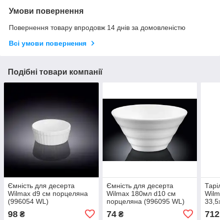
Умови повернення
Повернення товару впродовж 14 днів за домовленістю
Всі умови повернення
Подібні товари компанії
Ємність для десерта
Ємність для десерта
Тарі
Wilmax d9 см порцеляна
Wilmax 180мл d10 см
Wilm
(996054 WL)
порцеляна (996095 WL)
33,5
(661
98
74
712
₴
₴