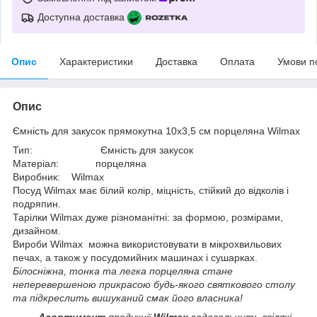
Доступна доставка
Опис
Характеристики
Доставка
Оплата
Умови п
Опис
Ємність для закусок прямокутна 10х3,5 см порцеляна Wilmax
Тип: Ємність для закусок
Матеріал: порцеляна
Виробник: Wilmax
Посуд Wilmax має білий колір, міцність, стійкий до відколів і
подряпин.
Тарілки Wilmax дуже різноманітні: за формою, розмірами,
дизайном.
Вироби Wilmax можна використовувати в мікрохвильових
печах, а також у посудомийних машинах і сушарках.
Білосніжна, тонка та легка порцеляна стане
неперевершеною прикрасою будь-якого святкового столу
та підкреслить вишуканий смак його власника!
Асортимент
продукції
Wilmax
задовольнить всілякі