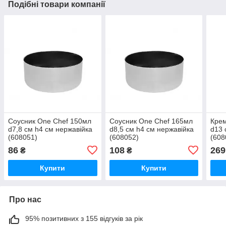
Подібні товари компанії
Соусник One Chef 150мл
Соусник One Chef 165мл
Крем
d7,8 см h4 см нержавійка
d8,5 см h4 см нержавійка
d13 
(608051)
(608052)
(608
86
108
269
₴
₴
Купити
Купити
Про нас
95% позитивних з 155 відгуків за рік