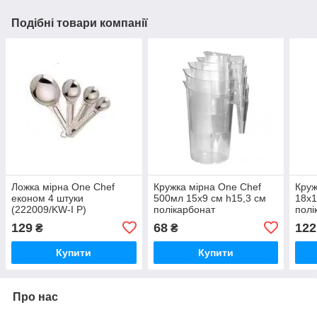
Подібні товари компанії
Ложка мірна One Chef
Кружка мірна One Chef
Круж
економ 4 штуки
500мл 15х9 см h15,3 см
18х1
(222009/KW-I P)
полікарбонат
полі
(101001/PP8596)
(101
129
68
122
₴
₴
Купити
Купити
Про нас