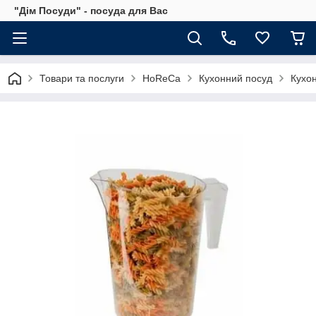
"Дім Посуди" - посуда для Вас
Товари та послуги
HoReCa
Кухонний посуд
Кухон