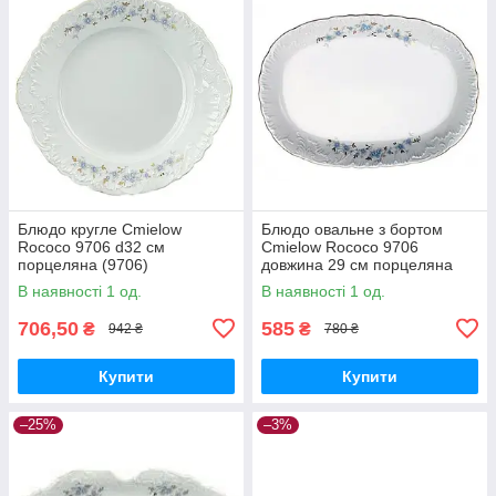
Блюдо кругле Cmielow
Блюдо овальне з бортом
Rococo 9706 d32 см
Cmielow Rococo 9706
порцеляна (9706)
довжина 29 см порцеляна
(9706)
В наявності 1 од.
В наявності 1 од.
706,50
585
₴
₴
942 ₴
780 ₴
Купити
Купити
–25%
–3%