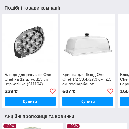
Подібні товари компанії
Блюдо для равликів One
Кришка для блюд One
Блюд
Chef на 12 штук d19 см
Chef 1/2 33,4х27,3 см h13
Chef
нержавійка (611104)
см полікарбонат
нерж
(510012/GFT0012)
229
607
166
₴
₴
Купити
Купити
Акційні пропозиції та новинки
–25%
–25%