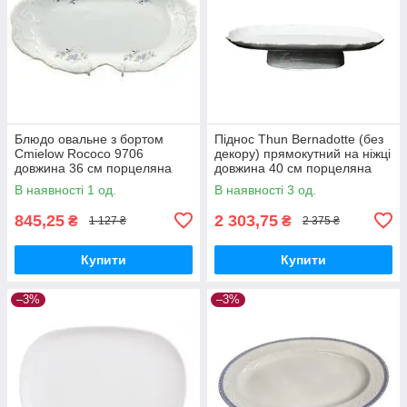
Блюдо овальне з бортом
Піднос Thun Bernadotte (без
Cmielow Rococo 9706
декору) прямокутний на ніжці
довжина 36 см порцеляна
довжина 40 см порцеляна
(9706)
(0011000)
В наявності 1 од.
В наявності 3 од.
845,25
2 303,75
₴
₴
1 127 ₴
2 375 ₴
Купити
Купити
–3%
–3%