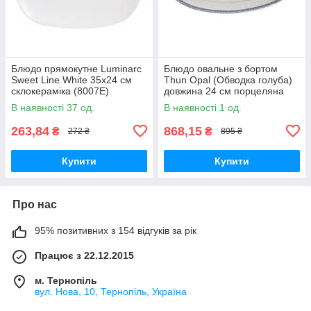
Блюдо прямокутне Luminarc
Блюдо овальне з бортом
Sweet Line White 35х24 см
Thun Opal (Обводка голуба)
склокераміка (8007E)
довжина 24 см порцеляна
(8013601)
В наявності 37 од.
В наявності 1 од.
263,84
868,15
₴
₴
272 ₴
895 ₴
Купити
Купити
Про нас
95% позитивних з 154 відгуків за рік
Працює з 22.12.2015
м. Тернопіль
вул. Нова, 10, Тернопіль, Україна