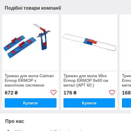
Подібні товари компанії
Тримач для мопа Caiman
Тримач для мопа Wire
Трим
Ermop ERMOP з
Ermop ERMOP 9х60 см
Erm
магнітною системою
метал (APT 60 )
мета
11х40 см (C AP 40 )
672
176
168
₴
₴
Купити
Купити
Про нас