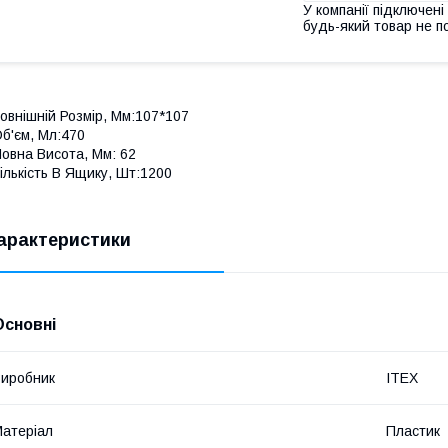
У компанії підключені
будь-який товар не п
овнішній Розмір, Мм:107*107
б'єм, Мл:470
овна Висота, Мм: 62
ількість В Ящику, Шт:1200
арактеристики
Основні
иробник
ITEX
атеріал
Пластик