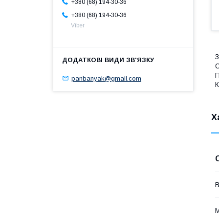
+380 (68) 194-30-36
+380 (68) 194-30-36
Viber
З
О
П
panbanyak@gmail.com
К
Х
В
М