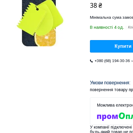
38 ₴
Мінімальна сума замов
В наявності 4 од.
Ко
Купити
+380 (68) 194-30-36
повернення товару п
У компанії підключені
будь-який товар не п