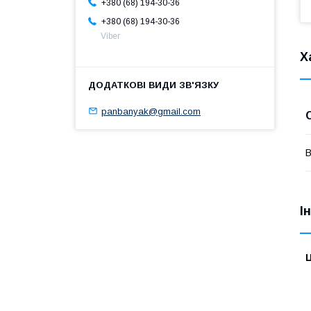
+380 (68) 194-30-36
+380 (68) 194-30-36
Viber
Х
panbanyak@gmail.com
В
І
Ц