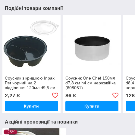
Подібні товари компанії
Соусник з кришкою Inpak
Соусник One Chef 150мл
Соус
Pet чорний на 2
d7,8 см h4 см нержавійка
d8,4
відділення 120мл d9,5 см
(608051)
нерж
h3,3 см
2,27
86
128
₴
₴
(17446/18417/50шт
122Pet)
Купити
Купити
Акційні пропозиції та новинки
–25%