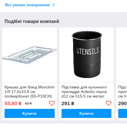
Всі умови повернення
Подібні товари компанії
Кришка для блюд Monchini
Підставка для кухонного
Підс
1/9 17,6х10,8 см
приладдя Ardesto чорна
прил
полікарбонат (55-P19CH)
d12 см h15,5 см метал
см h
(AR0915B)
(AR
55,80
291
290
₴
₴
62 ₴
Купити
Купити