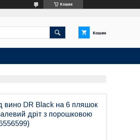
Кошик
Кошик
д вино DR Black на 6 пляшок
талевий дріт з порошковою
6556599)