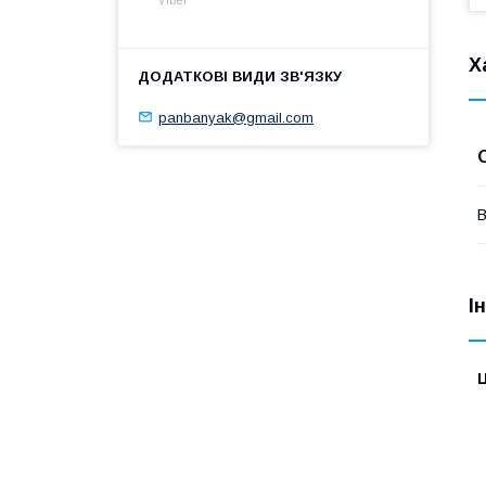
Х
panbanyak@gmail.com
В
І
Ц