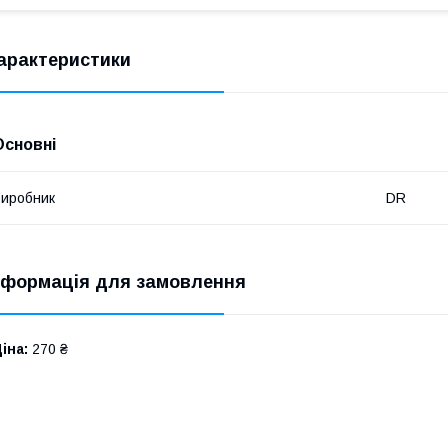
арактеристики
Основні
иробник
DR
нформація для замовлення
іна:
270 ₴