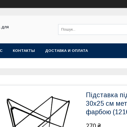
а для
АС
КОНТАКТЫ
ДОСТАВКА И ОПЛАТА
Підставка пі
30х25 см ме
фарбою (121
270 ₴