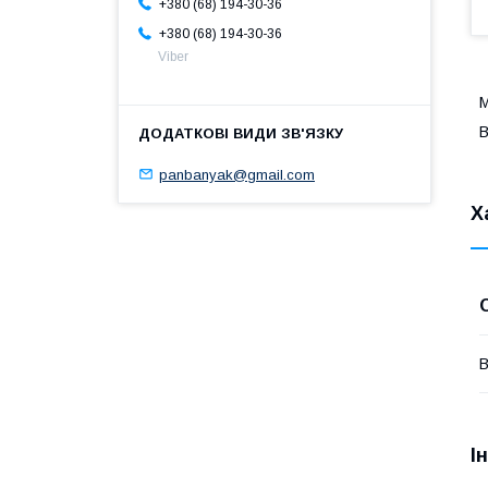
+380 (68) 194-30-36
+380 (68) 194-30-36
Viber
М
В
panbanyak@gmail.com
Х
В
І