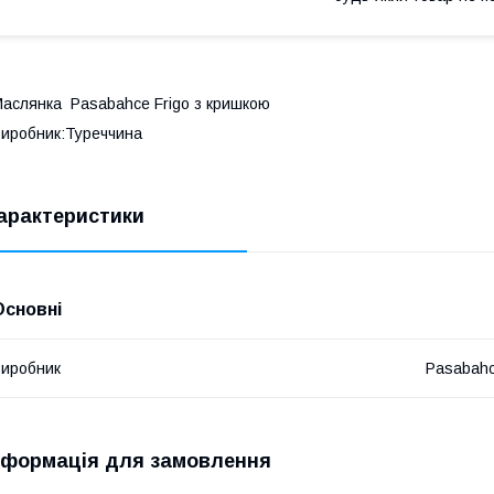
аслянка Pasabahce Frigo з кришкою
иробник:Туреччина
арактеристики
Основні
иробник
Pasabah
нформація для замовлення