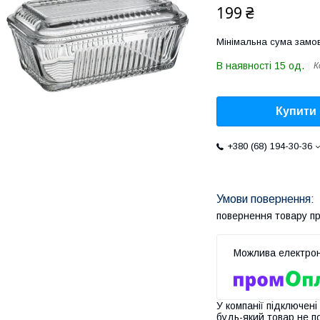
199 ₴
Мінімальна сума замов
В наявності 15 од.
К
Купити
+380 (68) 194-30-36
повернення товару п
У компанії підключені
будь-який товар не п