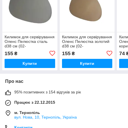
Килимок для сервірування
Килимок для сервірування
Кили
Оленс Пелюстка сталь
Оленс Пелюстка золотий
Олен
d38 см (02-
d38 см (02-
кори
0161/DL21012678-3)
0159/DL21012678-1)
(DL2
155
155
74
₴
₴
Купити
Купити
Про нас
95% позитивних з 154 відгуків за рік
Працює з 22.12.2015
м. Тернопіль
вул. Нова, 10, Тернопіль, Україна
Контакти