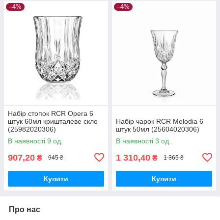
–4%
–4%
Набір стопок RCR Opera 6
штук 60мл кришталеве скло
Набір чарок RCR Melodia 6
(25982020306)
штук 50мл (25604020306)
В наявності 9 од.
В наявності 3 од.
907,20
1 310,40
₴
₴
945 ₴
1 365 ₴
Купити
Купити
Про нас