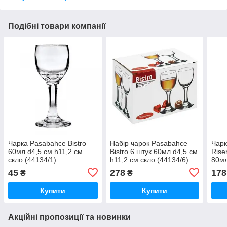
Подібні товари компанії
Чарка Pasabahce Bistro
Набір чарок Pasabahce
Чарк
60мл d4,5 см h11,2 см
Bistro 6 штук 60мл d4,5 см
Rise
скло (44134/1)
h11,2 см скло (44134/6)
80мл
скло
45
278
178
₴
₴
Купити
Купити
Акційні пропозиції та новинки