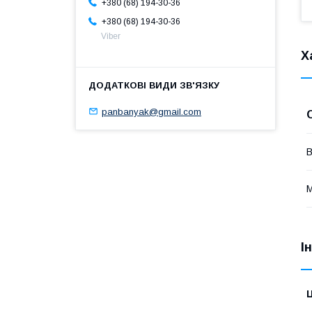
+380 (68) 194-30-36
+380 (68) 194-30-36
Viber
Х
panbanyak@gmail.com
В
М
І
Ц