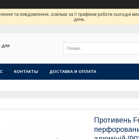
ення та повідомлення, оскільки за її графіком роботи сьогодні в
день.
а для
АС
КОНТАКТЫ
ДОСТАВКА И ОПЛАТА
Противень F
перфорований
алюміній (90