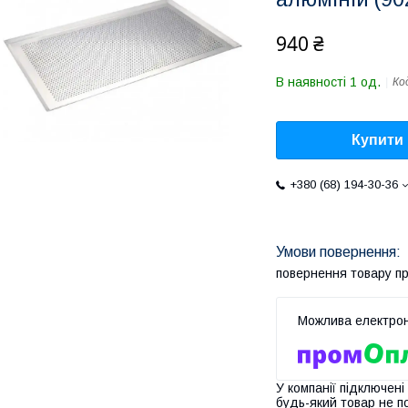
940 ₴
В наявності 1 од.
Ко
Купити
+380 (68) 194-30-36
повернення товару п
У компанії підключені
будь-який товар не п