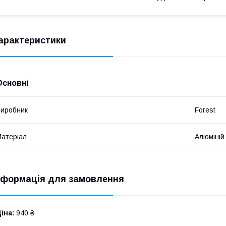
арактеристики
Основні
иробник
Forest
атеріал
Алюміній
нформація для замовлення
іна:
940 ₴