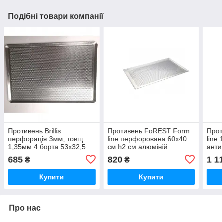
Подібні товари компанії
Противень Brillis
Противень FoREST Form
Про
перфорація 3мм, товщ
line перфорована 60х40
line
1,35мм 4 борта 53х32,5
см h2 см алюміній
анти
см h1,2 см алюміній
(902245)
(902
685
820
1 1
₴
₴
(4300232/208263)
Купити
Купити
Про нас