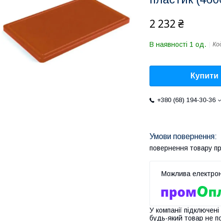
2 232 ₴
В наявності 1 од.
Ко
Купити
+380 (68) 194-30-36
повернення товару п
У компанії підключені
будь-який товар не п