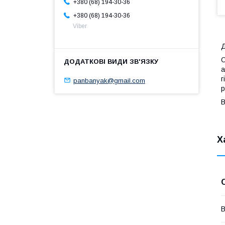
+380 (68) 194-30-36
+380 (68) 194-30-36
Viber
Д
О
а
г
panbanyak@gmail.com
р
В
Х
В