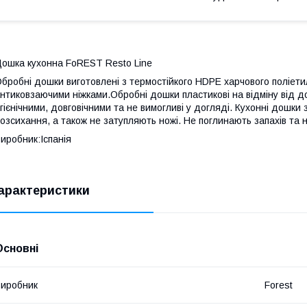
ошка кухонна FoREST Resto Line
бробні дошки виготовлені з термостійкого HDPE харчового поліети
нтиковзаючими ніжками.Обробні дошки пластикові на відміну від д
ігієнічними, довговічними та не вимогливі у догляді. Кухонні дошки
озсихання, а також не затупляють ножі. Не поглинають запахів та 
иробник:Іспанія
арактеристики
Основні
иробник
Forest