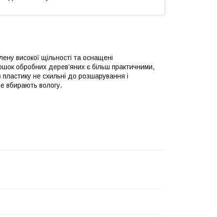
лену високої щільності та оснащені
ошок обробних дерев’яних є більш практичними,
 з пластику не схильні до розшарування і
не вбирають вологу.