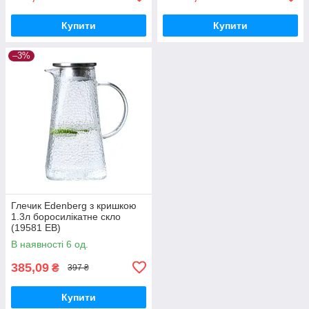
Купити
Купити
–3%
Глечик Edenberg з кришкою
1.3л боросилікатне скло
(19581 EB)
В наявності 6 од.
385,09
₴
397 ₴
Купити