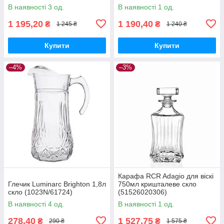
В наявності 3 од.
В наявності 1 од.
1 195,20
1 190,40
₴
₴
1 245 ₴
1 240 ₴
Купити
Купити
–4%
–3%
Карафа RCR Adagio для віскі
Глечик Luminarc Brighton 1,8л
750мл кришталеве скло
скло (1023N/61724)
(51526020306)
В наявності 4 од.
В наявності 1 од.
278,40
1 527,75
₴
₴
290 ₴
1 575 ₴