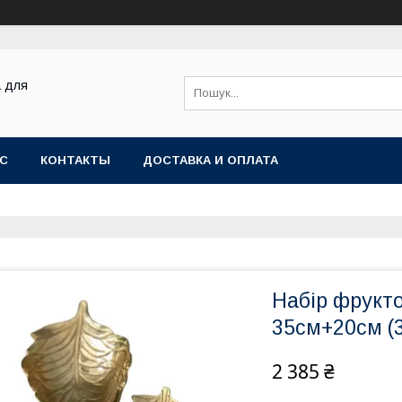
а для
АС
КОНТАКТЫ
ДОСТАВКА И ОПЛАТА
Набір фрукт
35см+20см (
2 385 ₴