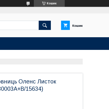
Кошик
Кошик
овниць Оленс Листок
30003A+B/15634)