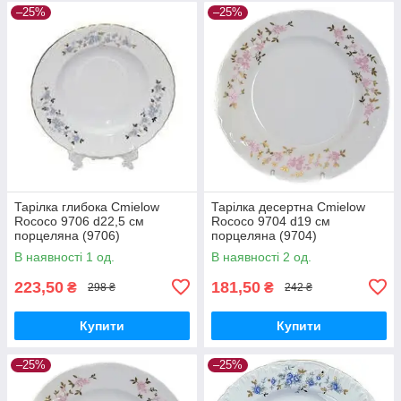
–25%
–25%
Тарілка глибока Cmielow
Тарілка десертна Cmielow
Rococo 9706 d22,5 см
Rococo 9704 d19 см
порцеляна (9706)
порцеляна (9704)
В наявності 1 од.
В наявності 2 од.
223,50
181,50
₴
₴
298 ₴
242 ₴
Купити
Купити
–25%
–25%