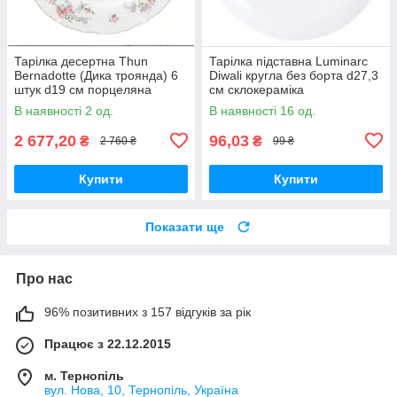
Тарілка десертна Thun
Тарілка підставна Luminarc
Bernadotte (Дика троянда) 6
Diwali кругла без борта d27,3
штук d19 см порцеляна
см склокераміка
(6468011)
(7360D/3604N)
В наявності 2 од.
В наявності 16 од.
2 677,20
96,03
₴
₴
2 760 ₴
99 ₴
Купити
Купити
Показати ще
Про нас
96% позитивних з 157 відгуків за рік
Працює з 22.12.2015
м. Тернопіль
вул. Нова, 10, Тернопіль, Україна