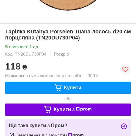
Тарілка Kutahya Porselen Tuana лосось d20 см
порцеляна (TN20DU730P04)
В наявності 1 од.
Код: TN20DU730P04
Роздріб
118
₴
Мінімальна сума замовлення на сайті — 300 ₴
Купити
або
Купити з
Що таке купити з Пром?
Замовлення під захистом