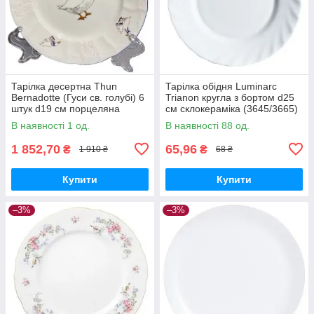
Тарілка десертна Thun
Тарілка обідня Luminarc
Bernadotte (Гуси св. голубі) 6
Trianon кругла з бортом d25
штук d19 см порцеляна
см склокераміка (3645/3665)
(5936B59)
В наявності 1 од.
В наявності 88 од.
1 852,70
65,96
₴
₴
1 910 ₴
68 ₴
Купити
Купити
–3%
–3%