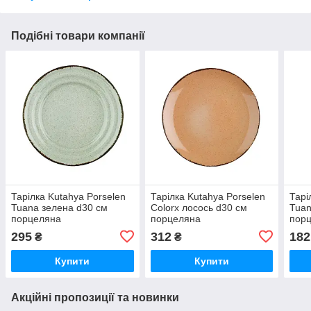
Подібні товари компанії
Тарілка Kutahya Porselen
Тарілка Kutahya Porselen
Тарі
Tuana зелена d30 см
Colorx лосось d30 см
Tuan
порцеляна
порцеляна
пор
(TN30DU730P03)
(CXEO30DU730P04)
(TN
295
312
182
₴
₴
Купити
Купити
Акційні пропозиції та новинки