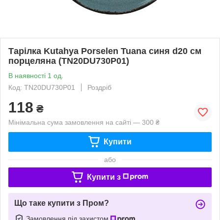
Тарілка Kutahya Porselen Tuana синя d20 см
порцеляна (TN20DU730P01)
В наявності 1 од.
Код: TN20DU730P01
Роздріб
118
₴
Мінімальна сума замовлення на сайті — 300 ₴
Купити
або
Купити з
Що таке купити з Пром?
Замовлення під захистом