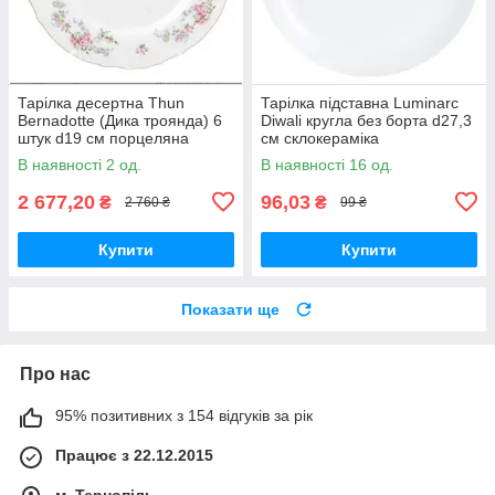
Тарілка десертна Thun
Тарілка підставна Luminarc
Bernadotte (Дика троянда) 6
Diwali кругла без борта d27,3
штук d19 см порцеляна
см склокераміка
(6468011)
(7360D/3604N)
В наявності 2 од.
В наявності 16 од.
2 677,20
96,03
₴
₴
2 760 ₴
99 ₴
Купити
Купити
Показати ще
Про нас
95% позитивних з 154 відгуків за рік
Працює з 22.12.2015
м. Тернопіль