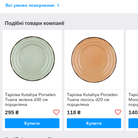
Всі умови повернення
Подібні товари компанії
Тарілка Kutahya Porselen
Тарілка Kutahya Porselen
Тарі
Tuana зелена d30 см
Tuana лосось d20 см
Mood
порцеляна
порцеляна
пор
(TN30DU730P03)
(TN20DU730P04)
(MO
295
118
140
₴
₴
Купити
Купити