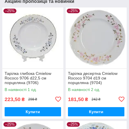
Акційні пропозиції та новинки
–25%
–25%
Тарілка глибока Cmielow
Тарілка десертна Cmielow
Rococo 9706 d22,5 см
Rococo 9704 d19 см
порцеляна (9706)
порцеляна (9704)
В наявності 1 од.
В наявності 2 од.
223,50
181,50
₴
₴
298 ₴
242 ₴
Купити
Купити
–25%
–25%