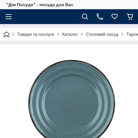
"Дім Посуди" - посуда для Вас
Товари та послуги
Каталог
Столовий посуд
Таріл