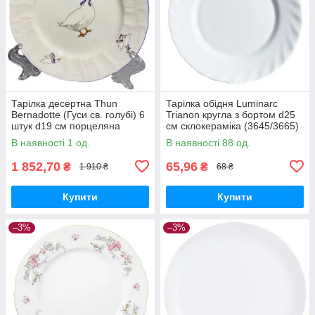
Тарілка десертна Thun
Тарілка обідня Luminarc
Bernadotte (Гуси св. голубі) 6
Trianon кругла з бортом d25
штук d19 см порцеляна
см склокераміка (3645/3665)
(5936B59)
В наявності 1 од.
В наявності 88 од.
1 852,70
65,96
₴
₴
1 910 ₴
68 ₴
Купити
Купити
–3%
–3%