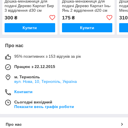
Дошка-менажниця для
Дошка-менажниця для
Дош
подачі Дерево Карпат Бир
подачі Дерево Карпат Інь-
пода
3 відділення d30 см
Янь 2 відділення d20 см
Мена
дерево (Т11)
дерево (Т44)
см д
300
175
310
₴
₴
Купити
Купити
Про нас
95% позитивних з 153 відгуків за рік
Працює з 22.12.2015
м. Тернопіль
вул. Нова, 10, Тернопіль, Україна
Контакти
Сьогодні вихідний
Показати весь графік роботи
Про нас