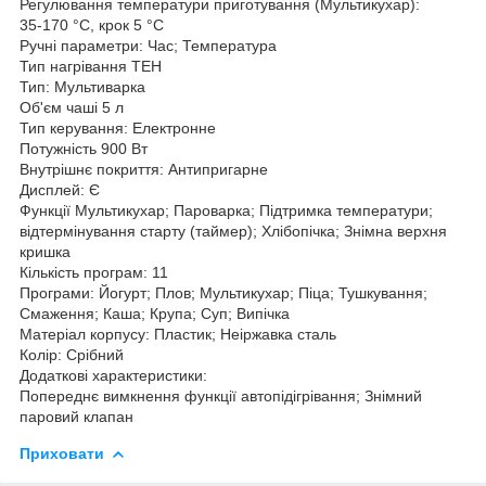
Регулювання температури приготування (Мультикухар):
35-170 °C, крок 5 °C
Ручні параметри: Час; Температура
Тип нагрівання ТЕН
Тип: Мультиварка
Об'єм чаші 5 л
Тип керування: Електронне
Потужність 900 Вт
Внутрішнє покриття: Антипригарне
Дисплей: Є
Функції Мультикухар; Пароварка; Підтримка температури;
відтермінування старту (таймер); Хлібопічка; Знімна верхня
кришка
Кількість програм: 11
Програми: Йогурт; Плов; Мультикухар; Піца; Тушкування;
Смаження; Каша; Крупа; Суп; Випічка
Матеріал корпусу: Пластик; Неіржавка сталь
Колір: Срібний
Додаткові характеристики:
Попереднє вимкнення функції автопідігрівання; Знімний
паровий клапан
Приховати