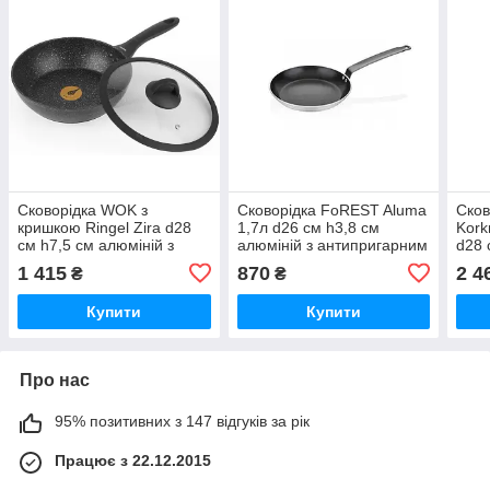
Сковорідка WOK з
Сковорідка FoREST Aluma
Сков
кришкою Ringel Zira d28
1,7л d26 см h3,8 см
Kork
см h7,5 см алюміній з
алюміній з антипригарним
d28 
антипригарним покриттям
покриттям (280126)
анти
1 415
870
2 4
₴
₴
(11006-28h RG)
(134
Купити
Купити
Про нас
95% позитивних з 147 відгуків за рік
Працює з 22.12.2015